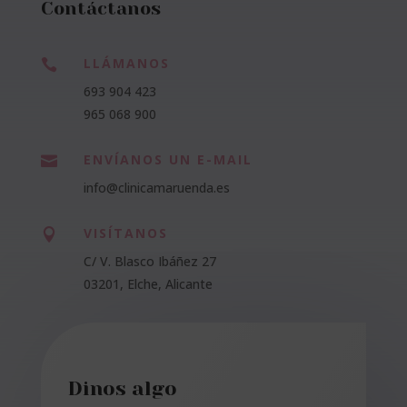
Contáctanos
LLÁMANOS

693 904 423
965 068 900
ENVÍANOS UN E-MAIL

info@clinicamaruenda.es
VISÍTANOS

C/ V. Blasco Ibáñez 27
03201, Elche, Alicante
Dinos algo