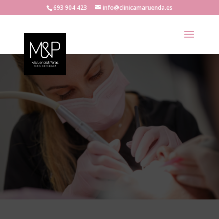
693 904 423
info@clinicamaruenda.es