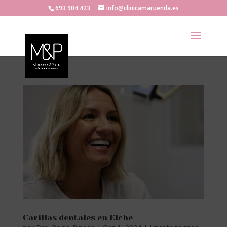
693 904 423
info@clinicamaruenda.es
Carillas dentales en Elche