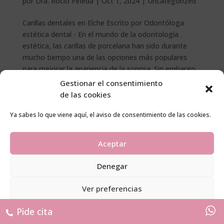
por
Dra. Rocío Pineda
|
Oct 1, 2024
|
Uncategorized
Carillas dentales en Elche Escrito por Odontóloga
estética dental - En el mundo de la odontología
estética, las carillas de porcelana han sido durante
mucho tiempo una de las opciones más populares
para mejorar la apariencia de la sonrisa. Sin embargo,
una nueva...
Gestionar el consentimiento
de las cookies
Ya sabes lo que viene aquí, el aviso de consentimiento de las cookies.
© 2011 - 2026 todos los derechos reservados -
Maruenda y Pérez S.L.P.
Aceptar
Denegar
Ver preferencias
Pide cita
Política de cookies
Política de privacidad
Aviso Legal